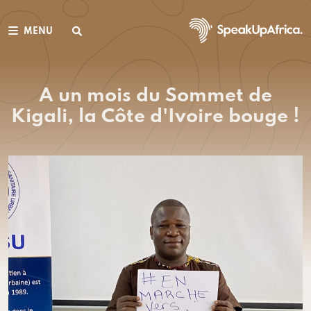
MENU
A un mois du Sommet de
Kigali, la Côte d'Ivoire bouge !