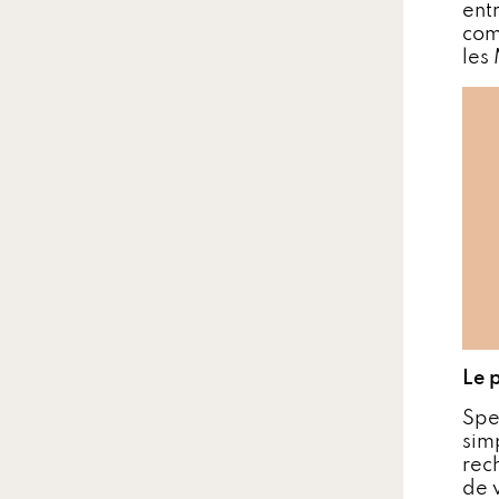
ent
com
les
Le 
Spe
sim
rec
de 