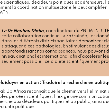
re scientifiques, décideurs politiques et défenseurs, 
ment la coordination multisectorielle peut amplifier 
 MTN.
Le Dr Nouhou Diallo
, coordinateur du PNLMTN-CTP,
cette collaboration continue : « En Guinée, les don
dans les différents districts sanitaires démontrent c
s’attaquer à ces pathologies. En stimulant des discus
approfondissant nos connaissances, nous pouvons di
niveaux national et international afin d’accélérer leu
seulement possible ; cela a été scientifiquement pro
plaidoyer en action : Traduire la recherche en politi
ak Up Africa reconnaît que le chemin vers l'éliminat
ples percées scientifiques. Il exige une communication
herche aux décideurs politiques et au public, ainsi qu
volonté politique.