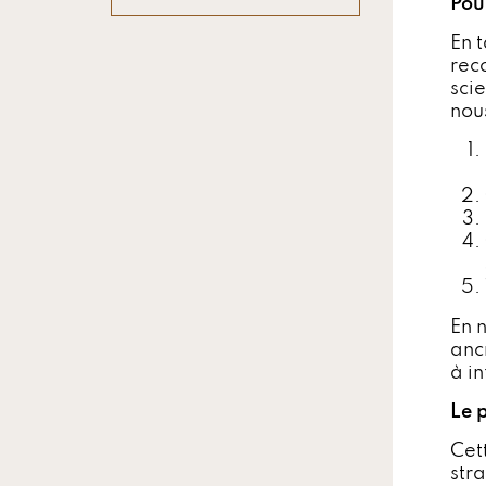
Pou
En 
rec
scie
nou
En 
anc
à in
Le 
Cett
str