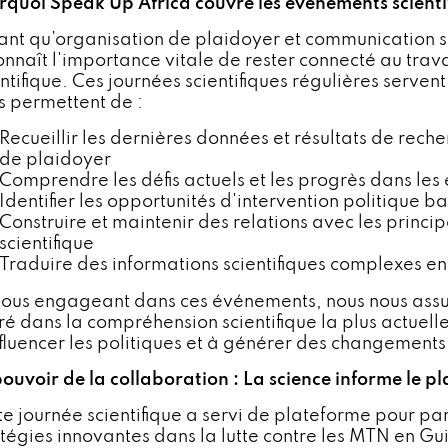
rquoi Speak Up Africa couvre les événements scienti
tant qu’organisation de plaidoyer et communication 
onnaît l'importance vitale de rester connecté au tra
ntifique. Ces journées scientifiques régulières serven
s permettent de :
Recueillir les dernières données et résultats de rec
de plaidoyer
Comprendre les défis actuels et les progrès dans les
Identifier les opportunités d'intervention politique b
Construire et maintenir des relations avec les princ
scientifique
Traduire des informations scientifiques complexes en
nous engageant dans ces événements, nous nous assu
ré dans la compréhension scientifique la plus actuell
fluencer les politiques et à générer des changements s
pouvoir de la collaboration : La science informe le p
e journée scientifique a servi de plateforme pour part
atégies innovantes dans la lutte contre les MTN en Gu