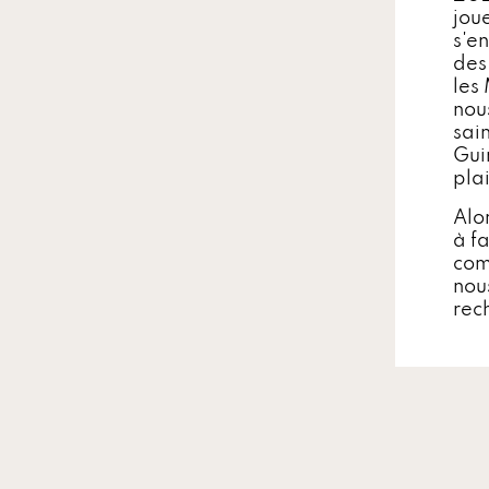
jou
s'e
des
les
nou
sai
Gui
pla
Alo
à f
com
nou
rech