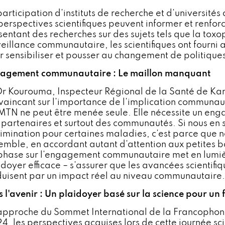
participation d'instituts de recherche et d'université
perspectives scientifiques peuvent informer et renforc
sentant des recherches sur des sujets tels que la tox
veillance communautaire, les scientifiques ont fourni 
r sensibiliser et pousser au changement de politique
agement communautaire : Le maillon manquant
Dr Kourouma, Inspecteur Régional de la Santé de Ka
vaincant sur l'importance de l'implication communauta
 MTN ne peut être menée seule. Elle nécessite un enga
 partenaires et surtout des communautés. Si nous en
limination pour certaines maladies, c'est parce que n
emble, en accordant autant d'attention aux petites b
hase sur l'engagement communautaire met en lumièr
doyer efficace – s'assurer que les avancées scientifiqu
duisent par un impact réel au niveau communautaire.
s l'avenir : Un plaidoyer basé sur la science pour un 
'approche du Sommet International de la Francophoni
, les perspectives acquises lors de cette journée scie