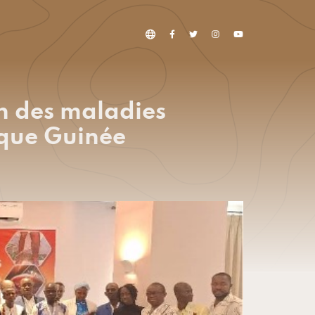
on des maladies
ique Guinée