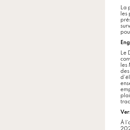
La 
les 
pré
sur
pou
Eng
Le 
con
les
des
d'é
ens
emp
plai
tra
Ver
À l
2024