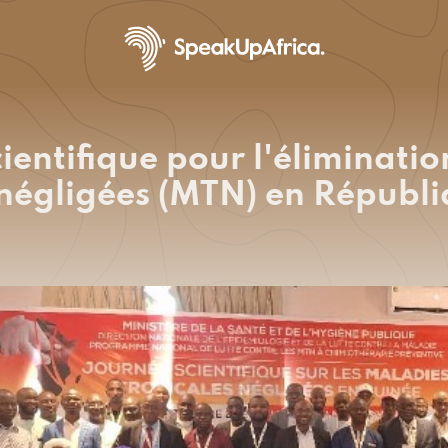
ientifique pour l'éliminati
 négligées (MTN) en Républ