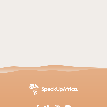
SPEAK UP AFRICA
- 27 juillet 2026
De la souveraineté des données à la résilience
économique : comment la révolution génomique
africaine redéfinit la santé mondiale
Lire l'article