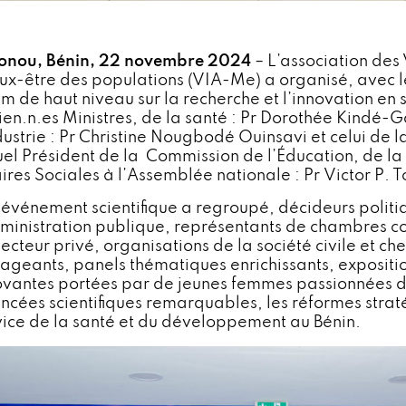
onou, Bénin, 22 novembre 2024
– L’association des 
ux-être des populations (VIA-Me) a organisé, avec l
um de haut niveau sur la recherche et l’innovation en 
ien.n.es Ministres, de la santé : Pr Dorothée Kindé-
ndustrie : Pr Christine Nougbodé Ouinsavi et celui de 
uel Président de la Commission de l’Éducation, de la 
aires Sociales à l’Assemblée nationale : Pr Victor P. 
 événement scientifique a regroupé, décideurs​ politiq
dministration publique, représentants de chambres co
secteur privé, organisations de la société civile et c
ageants, panels thématiques enrichissants, exposition
ovantes portées par de jeunes femmes passionnées de 
ncées scientifiques remarquables, les réformes strat
vice de la santé et du développement au Bénin.