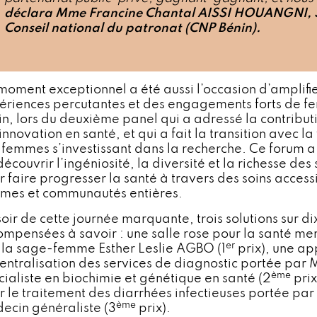
déclara Mme Francine Chantal AISSI HOUANGNI, S
Conseil national du patronat (CNP Bénin).
moment exceptionnel a été aussi l’occasion d’amplifie
ériences percutantes et des engagements forts de f
in, lors du deuxième panel qui a adressé la contribu
’innovation en santé, et qui a fait la transition avec l
 femmes s’investissant dans la recherche. Ce forum a 
découvrir l’ingéniosité, la diversité et la richesse d
 faire progresser la santé à travers des soins accessib
mes et communautés entières.
oir de ​cette journée​ marquante, trois solutions sur di
ompensées à savoir : une salle rose pour la santé m
er
 la sage-femme Esther Leslie AGBO (1
prix), une ap
entralisation des services de diagnostic portée pa
ème
cialiste en biochimie et génétique en santé (2
prix
r le traitement des diarrhées infectieuses portée par
ème
ecin généraliste​ (3
prix).