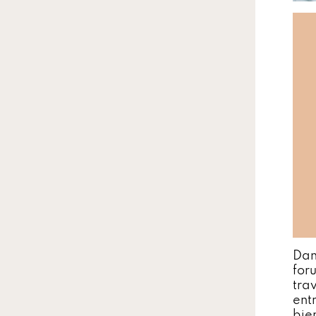
Dan
for
tra
ent
bie