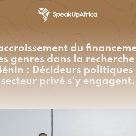
 accroissement du financem
des genres dans la recherche
énin : Décideurs politiques
secteur privé s’y engagent.