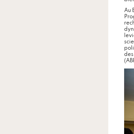
Au B
Pro
rec
dyn
lev
scie
pol
des 
(AB