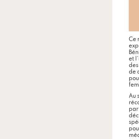
Ce 
exp
Bén
et l
des
de 
pour
fem
Au s
réc
par
déc
spé
pou
méd