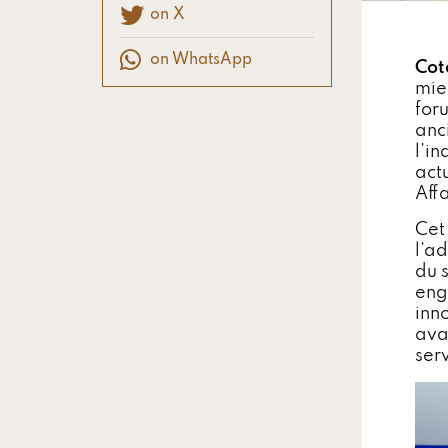
on X
on WhatsApp
Cot
mie
for
anc
l’i
act
Aff
Cet
l’a
du​ 
eng
inn
ava
ser