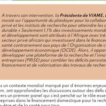
A travers son intervention, la
Présidente de VIAME,
insisté sur l’opportunité du plaidoyer pour la collabor
privé et les instituts de recherche pour atteindre le
durable « Seulement 1,1% des investissements mond
et développement sont attribués à l’Afrique avec trè
secteur privé africain qui investissent dans le finan
santé contrairement aux pays de l’Organisation de c
développement économique (OCDE). Alors, il apparai
développer une
plateforme de la recherche et l’inno
entreprises (PRISE) pour combler les déficits persist
financement et de valorisation des travaux de recher
s un contexte mondial marqué par d’énormes enjeux gl
um, ont approfondies les discussions autour des défis
vers un premier panel qui s’est penché sur le rôle esse
reprises dans le financement domestique pour la reche
n-être et de la santé pour tous.