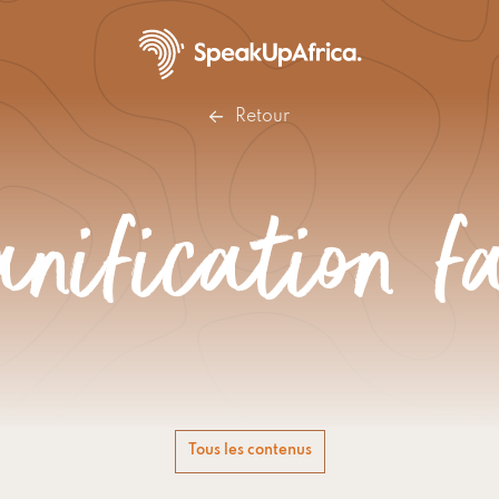
Retour
anification f
Tous les contenus