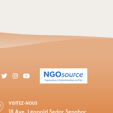
VISITEZ-NOUS
18 Ave. Léopold Sedar Senghor