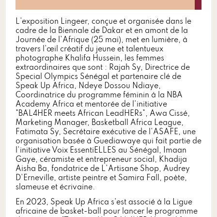
L'exposition Lingeer, conçue et organisée dans le
cadre de la Biennale de Dakar et en amont de la
Journée de l'Afrique (25 mai), met en lumière, à
travers l'œil créatif du jeune et talentueux
photographe Khalifa Hussein, les femmes
extraordinaires que sont : Rajah Sy, Directrice de
Special Olympics Sénégal et partenaire clé de
Speak Up Africa, Ndeye Dossou Ndiaye,
Coordinatrice du programme féminin à la NBA
Academy Africa et mentorée de l'initiative
"BAL4HER meets African LeadHERs", Awa Cissé,
Marketing Manager, Basketball Africa League,
Fatimata Sy, Secrétaire exécutive de l'ASAFE, une
organisation basée à Guediawaye qui fait partie de
l'initiative Voix EssentiELLES au Sénégal, Imaan
Gaye, céramiste et entrepreneur social, Khadija
Aisha Ba, fondatrice de L'Artisane Shop, Audrey
D'Erneville, artiste peintre et Samira Fall, poète,
slameuse et écrivaine.
En 2023, Speak Up Africa s'est associé à la Ligue
africaine de basket-ball pour lancer le programme