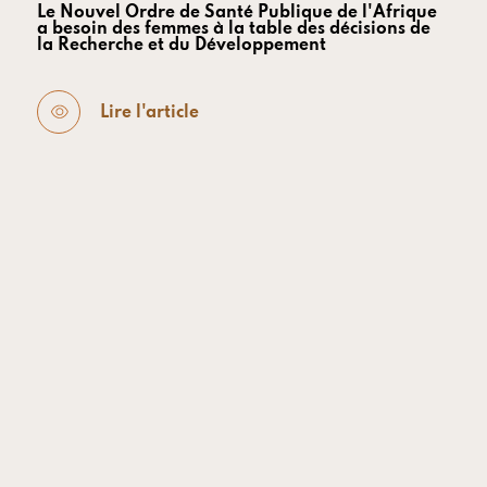
Le Nouvel Ordre de Santé Publique de l'Afrique
a besoin des femmes à la table des décisions de
la Recherche et du Développement
Lire l'article
SPEAK UP AFRICA
- 27 juillet 2026
De la souveraineté des données à la résilience