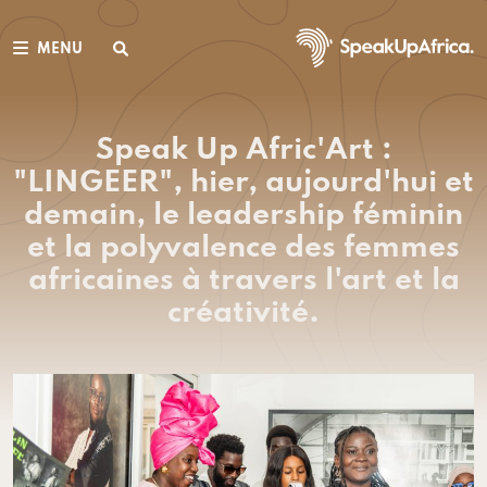
MENU
Speak Up Afric'Art :
"LINGEER", hier, aujourd'hui et
demain, le leadership féminin
et la polyvalence des femmes
africaines à travers l'art et la
créativité.