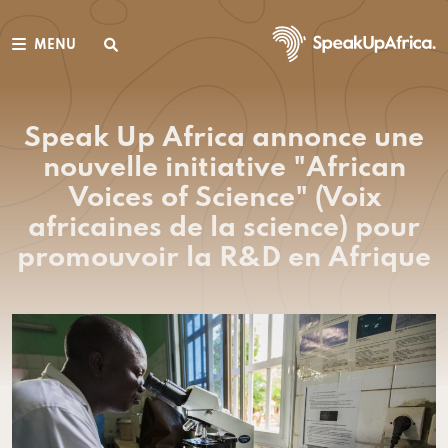
MENU
Speak Up Africa annonce une
nouvelle initiative "African
Voices of Science" (Voix
africaines de la science) pour
promouvoir la R&D en Afrique