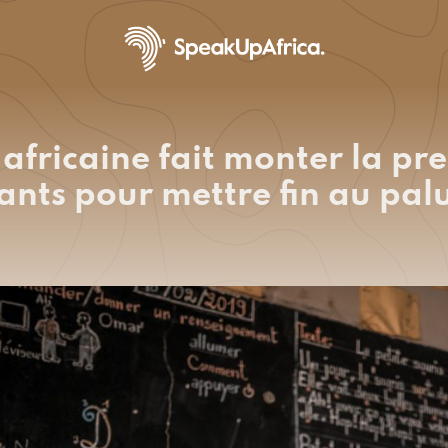
africaine fait monter la pre
ants pour mettre fin au pa