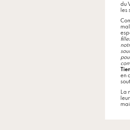
du 
les
Com
mal
esp
fill
notr
sou
pour
comp
Tie
en 
sou
La 
leur
mai