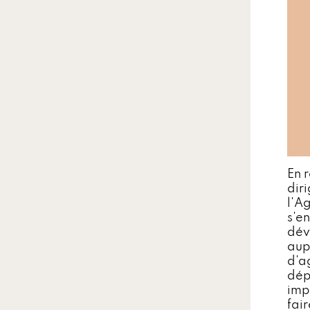
En r
dir
l'A
s'e
dév
aup
d'a
dép
imp
fai