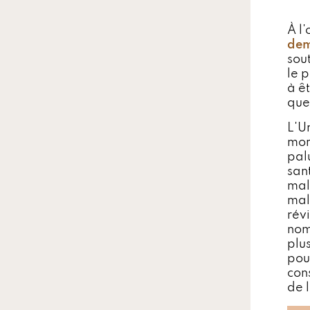
À l
de
sou
le 
à ê
que
L'Un
mor
pal
san
mal
mal
rév
nom
plu
pou
con
de l