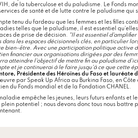
VIH, de la tuberculose et du paludisme. Le Fonds mon
 services de santé et de lutte contre le paludisme qui 
pte tenu du fardeau que les femmes et les filles cont
adies telles que le paludisme, il est essentiel qu'elle
aces de prise de décision.
"Il est essentiel d'amplifi
es dans les espaces décisionnels clés, en particulier lor
e bien-être. Avec une participation politique active d
tien financier aux organisations dirigées par des femm
ra atteindre l'objectif de mettre fin au paludisme d'i
te et je continuerai à le faire jusqu'à ce que cette é
mtore, Présidente des Héroïnes du Faso et lauréate d
œuvre par Speak Up Africa au Burkina Faso, en Côte d
tien du Fonds mondial et de la Fondation CHANEL.
maladie empêche les jeunes, leurs futurs enfants et l
 plein potentiel ; nous devons donc tous nous battre p
ntenant.