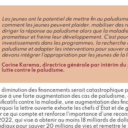
Les jeunes ont le potentiel de mettre fin au paludis
comment les jeunes peuvent plaider, mobiliser des re
diriger la réponse au paludisme alors que la maladi
prometteur et freine leur développement. C'est pourq
investissements dans les programmes, la recherche e
paludisme et adapter les interventions pour sauver d
devons intégrer l'appropriation par les jeunes de la 
Corine Karema, directrice générale par intérim du
lutte contre le paludisme.
 diminution des financements serait catastrophique p
voie à une forte augmentation des cas de paludisme, 
nificatifs contre la maladie, une augmentation des fin
rquoi la lettre ouverte exhorte les chefs d'État et de
r ce qui compte et renforce l'importance d'une recons
2022, qui vise à obtenir au moins 18 milliards de dol
diaux pour sauver 20 millions de vies et remettre le 