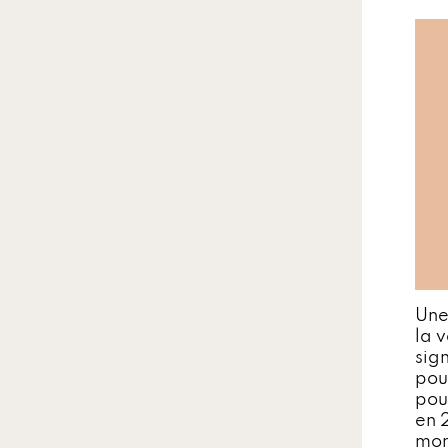
Une
la 
sig
pou
pou
en 
mon