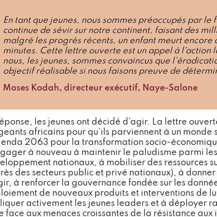
En tant que jeunes, nous sommes préoccupés par le f
continue de sévir sur notre continent, faisant des mil
malgré les progrès récents, un enfant meurt encore 
minutes. Cette lettre ouverte est un appel à l'action 
nous, les jeunes, sommes convaincus que l'éradicati
objectif réalisable si nous faisons preuve de détermi
Moses Kodah, directeur exécutif, Naye-Salone
éponse, les jeunes ont décidé d'agir. La lettre ouverte
igeants africains pour qu'ils parviennent à un mond
genda 2063 pour la transformation socio-économique.
ngager à nouveau à maintenir le paludisme parmi le
eloppement nationaux, à mobiliser des ressources su
rès des secteurs public et privé nationaux), à donn
gir, à renforcer la gouvernance fondée sur les données 
loiement de nouveaux produits et interventions de lu
liquer activement les jeunes leaders et à déployer r
re face aux menaces croissantes de la résistance aux