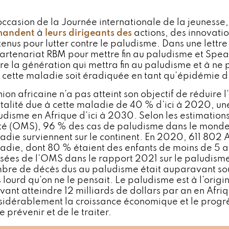
'occasion de la Journée internationale de la jeunesse,
mandent
à
leurs dirigeants des
actions, des innovatio
tenus pour lutter contre le paludisme. Dans une lett
partenariat RBM pour mettre fin au paludisme et Spea
tre la génération qui mettra fin au paludisme et à ne 
 cette maladie soit éradiquée en tant qu'épidémie d
ion africaine n'a pas atteint son objectif de réduire 
talité due à cette maladie de 40 % d'ici à 2020, une
udisme en Afrique d'ici à 2030. Selon les estimation
té (OMS), 96 % des cas de paludisme dans le monde 
adie surviennent sur le continent. En 2020, 611 802 A
adie, dont 80 % étaient des enfants de moins de 5 an
isées de l'OMS dans le rapport 2021 sur le paludism
bre de décès dus au paludisme était auparavant sou
s lourd qu'on ne le pensait. Le paludisme est à l'orig
vant atteindre 12 milliards de dollars par an en Afri
sidérablement la croissance économique et le progrès 
e prévenir et de le traiter.