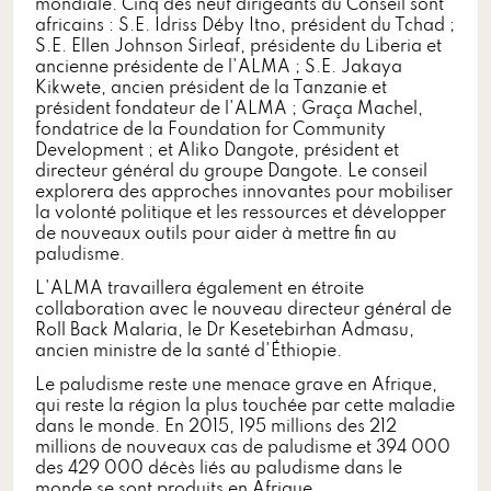
mondiale. Cinq des neuf dirigeants du Conseil sont
africains : S.E. Idriss Déby Itno, président du Tchad ;
S.E. Ellen Johnson Sirleaf, présidente du Liberia et
ancienne présidente de l'ALMA ; S.E. Jakaya
Kikwete, ancien président de la Tanzanie et
président fondateur de l'ALMA ; Graça Machel,
fondatrice de la Foundation for Community
Development ; et Aliko Dangote, président et
directeur général du groupe Dangote. Le conseil
explorera des approches innovantes pour mobiliser
la volonté politique et les ressources et développer
de nouveaux outils pour aider à mettre fin au
paludisme.
L'ALMA travaillera également en étroite
collaboration avec le nouveau directeur général de
Roll Back Malaria, le Dr Kesetebirhan Admasu,
ancien ministre de la santé d'Éthiopie.
Le paludisme reste une menace grave en Afrique,
qui reste la région la plus touchée par cette maladie
dans le monde. En 2015, 195 millions des 212
millions de nouveaux cas de paludisme et 394 000
des 429 000 décès liés au paludisme dans le
monde se sont produits en Afrique.