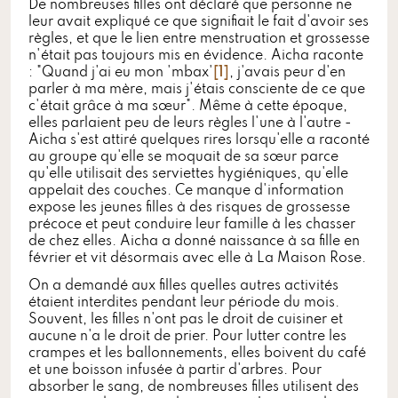
De nombreuses filles ont déclaré que personne ne
leur avait expliqué ce que signifiait le fait d'avoir ses
règles, et que le lien entre menstruation et grossesse
n'était pas toujours mis en évidence. Aicha raconte
: "Quand j'ai eu mon 'mbax'
[1]
, j'avais peur d'en
parler à ma mère, mais j'étais consciente de ce que
c'était grâce à ma sœur". Même à cette époque,
elles parlaient peu de leurs règles l'une à l'autre -
Aicha s'est attiré quelques rires lorsqu'elle a raconté
au groupe qu'elle se moquait de sa sœur parce
qu'elle utilisait des serviettes hygiéniques, qu'elle
appelait des couches. Ce manque d'information
expose les jeunes filles à des risques de grossesse
précoce et peut conduire leur famille à les chasser
de chez elles. Aicha a donné naissance à sa fille en
février et vit désormais avec elle à La Maison Rose.
On a demandé aux filles quelles autres activités
étaient interdites pendant leur période du mois.
Souvent, les filles n'ont pas le droit de cuisiner et
aucune n'a le droit de prier. Pour lutter contre les
crampes et les ballonnements, elles boivent du café
et une boisson infusée à partir d'arbres. Pour
absorber le sang, de nombreuses filles utilisent des