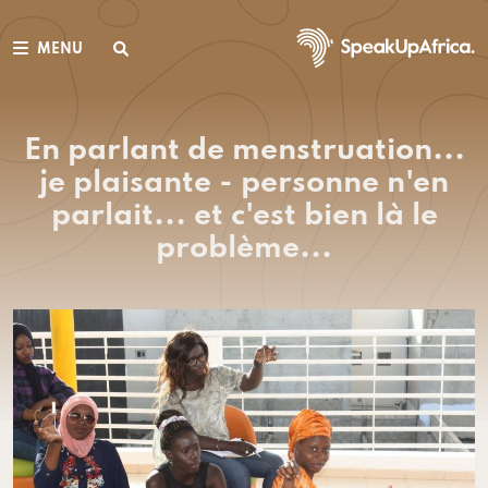
MENU
En parlant de menstruation...
je plaisante - personne n'en
parlait... et c'est bien là le
problème...