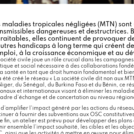
 maladies tropicales négligées (MTN) sont
nsmissibles dangereuses et destructrices. B
traitables, elles continuent de provoquer d
utres handicaps à long terme qui créent de
mploi, à la croissance économique et au 
société civile joue un rôle crucial dans les campagnes
itique et social nécessaire à des collaborations fond
la santé en tant que droit humain fondamental et bien
a été créé le réseau « La société civile dit non aux
Niger, du Sénégal, du Burkina Faso et du Bénin, ce rése
ionaux et internationaux visant à éliminer les maladie
cadre d'échange et de concertation au niveau régio
n d'amplifier l'impact généré par les actions du résea
tinuer à fournir des subventions aux OSC constitutives
te fin, un atelier est prévu pour développer des plan
inir ensemble l'impact souhaité, les cibles et les obj
, ainsi que les activités à mettre en œuvre pour élim