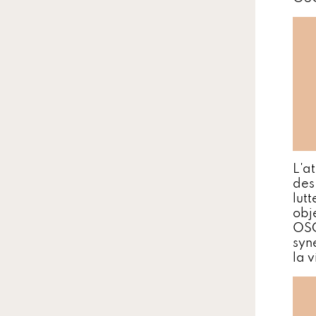
L'at
des
lut
obj
OSC
syn
la 