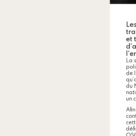
Les
tra
et 
d'a
l'e
La 
pol
de 
qu'
du 
nat
un 
Afi
con
cet
déf
OSC