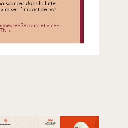
issances dans la lutte
aximiser l'impact de nos
unesse-Secours et vice-
MTN »