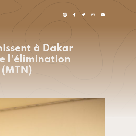
unissent à Dakar
e l'élimination
s (MTN)